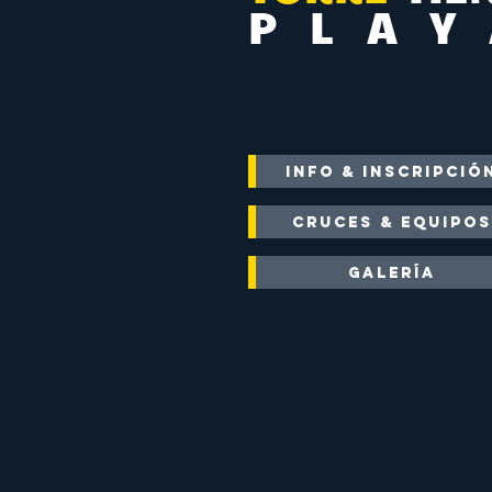
P L A Y
INFO & INSCRIPCIÓ
CRUCES & EQUIPOS
GALERÍA